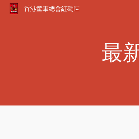
香港童軍總會紅磡區
Sk
最