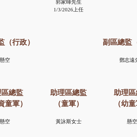
郭家暉先生
1/3/2026上任
監（行政）
副區總監
懸空
鄧志遠
理區總監
助理區總監
助理區
資童軍）
（童軍）
（幼童
懸空
黃詠斯女士
懸