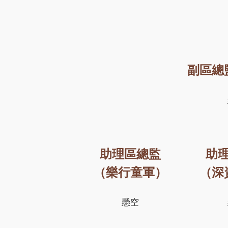
副區總
助理區總監
助
（樂行童軍）
（深
懸空