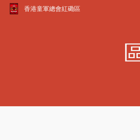
香港童軍總會紅磡區
Sk