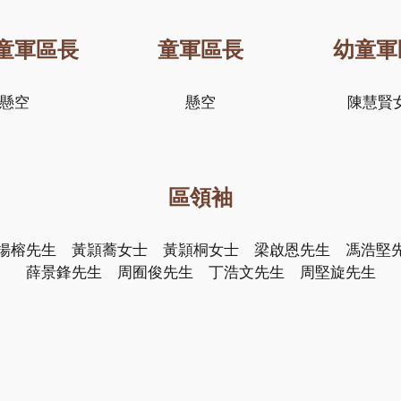
童軍區長
童軍區長
幼童軍
懸空
懸空
陳慧賢
區領袖
揚榕先生
黃頴蕎女士 黃頴桐女士 梁啟恩先生 馮浩堅
薛景鋒先生
周囿俊先生 丁浩文先生
周堅旋先生