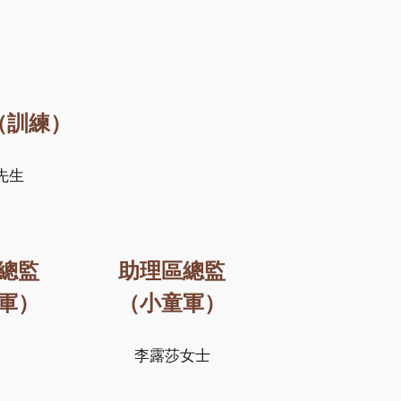
（訓練）
先生
總監
助理區總監
軍）
（小童軍）
空
李露莎女士