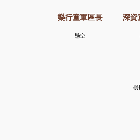
樂行童軍區長
深資
懸空
楊