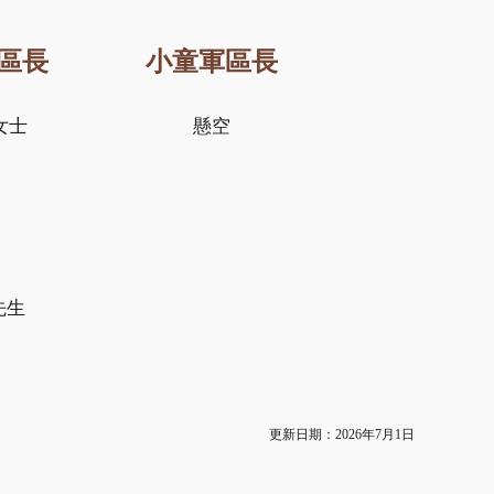
區長
小童軍區長
女士
懸空
先生
更新日期：2026年
7
月
1
日